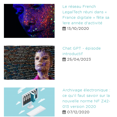
Le réseau French
LegalTech réuni dans «
France digitale » fête sa
1ere année d’activité
13/10/2020
Chat GPT - épisode
introductif
25/04/2023
Archivage électronique :
ce qu'il faut savoir sur la
nouvelle norme NF Z42-
013 version 2020
07/12/2020