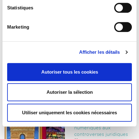
Statistiques
Mots-
clés
Internet
(4)
Marketing
Sécurité
(1)
Articles
les + lus
Afficher les détails
4 erreurs à éviter dans
Autoriser tous les cookies
votre communication
d'avocat
27/01/2021
Autoriser la sélection
Utiliser uniquement les cookies nécessaires
Pixel War, de la
compétition d’images
numériques aux
controverses juridiques