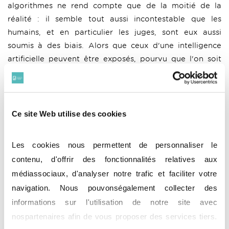
algorithmes ne rend compte que de la moitié de la
réalité : il semble tout aussi incontestable que les
humains, et en particulier les juges, sont eux aussi
soumis à des biais. Alors que ceux d'une intelligence
artificielle peuvent être exposés, pourvu que l'on soit
assez rigoureux, en examinant soigneusement les codes
et surtout en répétant les expériences à l'infini (la
machine ne se fatigue jamais), il est bien plus difficile
d'étudier et d'évaluer les biais humains, qui dépendent
Ce site Web utilise des cookies
de l'histoire et de la personnalité de chacun et ne sont
pas reproductibles à volonté.
Les cookies nous permettent de personnaliser le
Et vous, que pensez-vous de cette distinction entre
contenu, d'offrir des fonctionnalités relatives aux
biais algorithmique et biais humain ?
médiassociaux, d'analyser notre trafic et faciliter votre
navigation. Nous pouvonségalement collecter des
Donnez-nous votre avis sur notre page LinkedIn
.
informations sur l'utilisation de notre site avec
Sources :
Intelligence artificielle et droit : questions
nospartenaires afin de vous proposer des services tiers.
éthiques (1) (caselawanalytics.com)