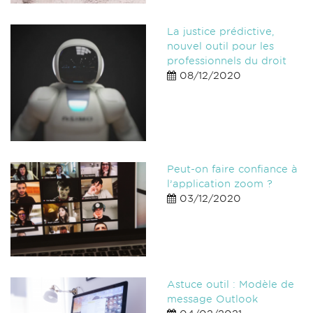
La justice prédictive,
nouvel outil pour les
professionnels du droit
08/12/2020
Peut-on faire confiance à
l’application zoom ?
03/12/2020
Astuce outil : Modèle de
message Outlook