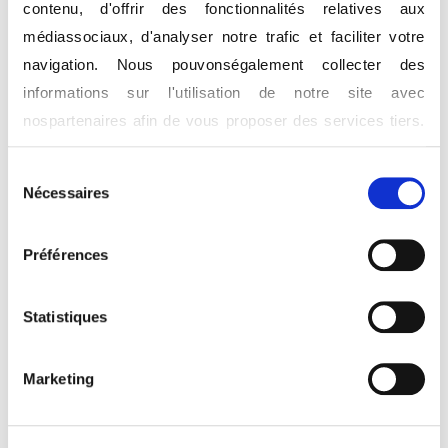
contenu, d'offrir des fonctionnalités relatives aux
propose un Quiz intelligent et formateur à ce suje...
médiassociaux, d'analyser notre trafic et faciliter votre
navigation. Nous pouvonségalement collecter des
0 commentaire
Lire la suite
informations sur l'utilisation de notre site avec
nospartenaires afin de vous proposer des services tiers.
Vous consentez à noscookies si vous continuez à utiliser
Sélection
notre site Web.
Mots-
clés
Nécessaires
du
Internet
(4)
consentement
Pour en savoir plus sur notre politique de
Sécurité
(1)
Préférences
traitement,
cliquer ici.
Articles
les + lus
Statistiques
4 erreurs à éviter dans
votre communication
Marketing
d'avocat
27/01/2021