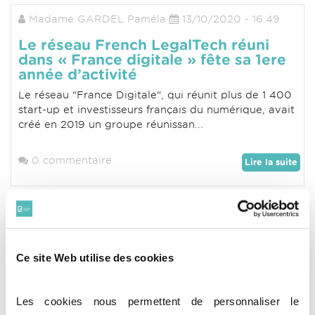
Madame GARDEL Paméla
13/10/2020 - 16:49
Le réseau French LegalTech réuni
dans « France digitale » fête sa 1ere
année d’activité
Le réseau "France Digitale", qui réunit plus de 1 400
start-up et investisseurs français du numérique, avait
créé en 2019 un groupe réunissan...
0 commentaire
Lire la suite
Madame GARDEL Paméla
13/10/2020 - 16:25
Ce site Web utilise des cookies
Test de vocabulaire sur l’IA et les
algorithmes
Biais, Machine learning, algorithmes... Vous pensez
Les cookies nous permettent de personnaliser le
maîtriser toutes ces notions ? OpenLaw vous