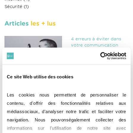
Sécurité
(1)
Articles
les + lus
4 erreurs à éviter dans
votre communication
d'avocat
27/01/2021
Ce site Web utilise des cookies
Pixel War, de la
compétition d’images
Les cookies nous permettent de personnaliser le
numériques aux
contenu, d'offrir des fonctionnalités relatives aux
controverses juridiques
13/04/2022
médiassociaux, d'analyser notre trafic et faciliter votre
navigation. Nous pouvonségalement collecter des
informations sur l'utilisation de notre site avec